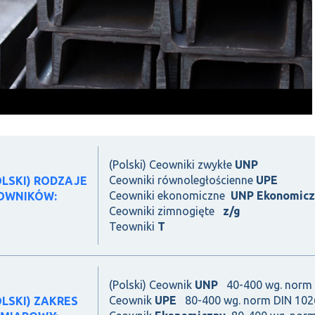
(Polski) Ceowniki zwykłe
UNP
Ceowniki równoległościenne
UPE
OLSKI) RODZAJE
Ceowniki ekonomiczne
UNP Ekonomicz
OWNIKÓW:
Ceowniki zimnogięte
z/g
Teowniki
T
(Polski) Ceownik
UNP
40-400 wg. norm 
Ceownik
UPE
80-400 wg. norm DIN 102
OLSKI) ZAKRES