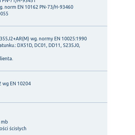
m PN-71/H-93451
g. norm EN 10162 PN-73/H-93460
0055
S355J2+AR(M) wg. normy EN 10025:1990
tunku.: DX51D, DC01, DD11, S235J0,
ienta.
2 wg EN 10204
,1mb
ści ścisłych