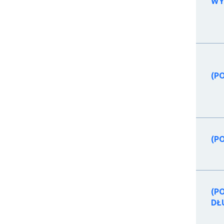
WY
(P
(P
(P
DŁ