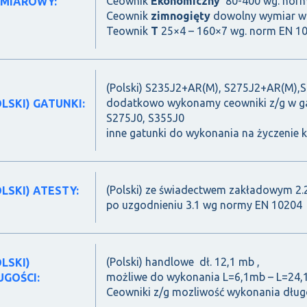
Ceownik
Ekonomiczny
80-400 wg. nor
MIAROWY:
Ceownik
zimnogięty
dowolny wymiar w
Teownik
T
25×4 – 160×7 wg. norm EN 1
(Polski) S235J2+AR(M), S275J2+AR(M),
dodatkowo wykonamy ceowniki z/g w ga
OLSKI) GATUNKI:
S275J0, S355J0
inne gatunki do wykonania na życzenie kl
(Polski) ze świadectwem zakładowym 2.
OLSKI) ATESTY:
po uzgodnieniu 3.1 wg normy EN 10204
(Polski) handlowe dł. 12,1 mb ,
OLSKI)
możliwe do wykonania L=6,1mb – L=24
UGOŚCI:
Ceowniki z/g mozliwość wykonania długo