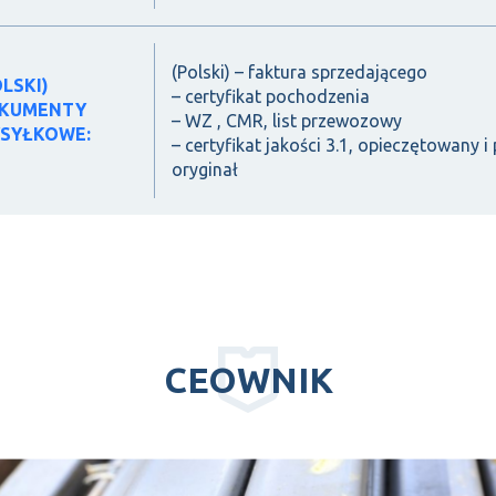
(Polski) – faktura sprzedającego
OLSKI)
– certyfikat pochodzenia
KUMENTY
– WZ , CMR, list przewozowy
SYŁKOWE:
– certyfikat jakości 3.1, opieczętowany
oryginał
CEOWNIK