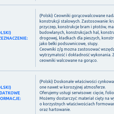
(Polski) Ceowniki gorącowalcowane nada
konstrukcji stalowych. Zastosowanie: k
przyczep, konstrukcje bram i płotów, ma
budowlanych, konstrukcjach hal, konstr
OLSKI)
drogowej, kładkach dla pieszych, konstr
ZEZNACZENIE:
jako belki podsuwnicowe, słupy.
Ceowniki z/g mozna zastosować wszędz
wytrzymałość i dokładność wykonania.
ceowniki walcowane na gorąco.
(Polski) Doskonałe właściwości cynkow
one nawet w korozyjnej atmosferze.
OLSKI)
Oferujemy usługi serwisowe: cięcie, fol
DATKOWE
Możemy dostarczyć: materiał cięty na wym
FORMACJE:
o korzystnych właściwościach formowan
oraz hartowanie.