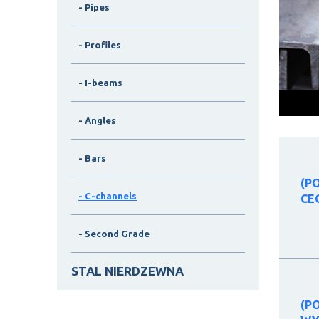
- Pipes
- Profiles
- I-beams
- Angles
- Bars
(P
- C-channels
CE
- Second Grade
STAL NIERDZEWNA
(P