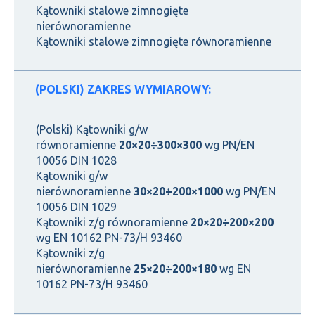
Kątowniki stalowe zimnogięte
nierównoramienne
Kątowniki stalowe zimnogięte równoramienne
(POLSKI) ZAKRES WYMIAROWY:
(Polski) Kątowniki g/w
równoramienne
20×20÷300×300
wg PN/EN
10056 DIN 1028
Kątowniki g/w
nierównoramienne
30×20
÷200×1000
wg PN/EN
10056 DIN 1029
Kątowniki z/g równoramienne
20×20÷200×200
wg EN 10162 PN-73/H 93460
Kątowniki z/g
nierównoramienne
25×20÷200×180
wg EN
10162 PN-73/H 93460